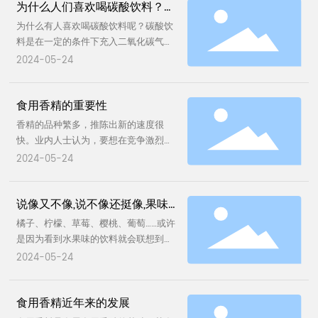
为什么人们喜欢喝碳酸饮料？饮
工过程中有必要使用的物质才能作为食
整体风味。 3.膨化零食：香脆可口的膨
品添加剂！ 合法的食品添加剂，在国家
化零食，如薯片、虾条、玉米棒等，往
料中的果味是来自水果吗？
为什么有人喜欢喝碳酸饮料呢？碳酸饮
规定的限量内使用，都可以认为是长期
往通过添加香精来营造诱人的香气，吸
料是在一定的条件下充入二氧化碳气的
食用也不会对身体有害的，而非法使用
引消费者的味蕾。 总结来说，食用香精
饮料，俗称“汽水”。 碳酸饮料中不含有
2024-05-24
的食品添加剂，超量超范围使用的食品
作为现代食品工业中的常用添加剂，只
酒精，属于软饮料，是软饮料中的主要
添加剂的行为都是违法的。 同时，我国
要按照国家标准规范使用，对人体是相
产品，可分为果汁型、果味型、可乐型
还对食用香精和食用香料都分别制定了
对安全的。然而，鉴于食品添加剂可能
食用香精的重要性
等不同口味。由于碳酸饮料中含有一定
专门的食品安全国家标准。众所周知，
带来的潜在风险，我们仍然倡导大家养
弄得的碳酸，喝入人体之后，饮料由于
香精的品种繁多，推陈出新的速度很
食品安全标准是强制执行的标准。有了
成阅读食品标签的习惯，尽量选择天然
温度升高、压力降低而进行分解，放出
快。业内人士认为，要想在竞争激烈的
这些标准的护航可以进一步规范企业生
食材，减少对加工食品的依赖。在享受
二氧化碳气。气体会把体内的部分热量
市场中占有一席之地，香精生产企业就
2024-05-24
产经营行为、保障消费者食品安全。
美食的同时，也要注重饮食的多样性和
带走，使人感觉到凉爽，通畅。喝碳酸
必须不断开发出新的产品。在开发新品
均衡性，让健康与美味并存。
饮料会“打嗝”，这就是二氧化碳气在排
的过程中，食用香精公司应按照客户需
出。二氧化碳气排出时能带出香味，同
说像又不像,说不像还挺像,果味
求来操作。在开发新品之前，香精公司
时对口腔产生一种刺激性的“辣口感”。
的工作人员须深入食品企业以及销售食
饮料的味道是怎么来的
橘子、柠檬、草莓、樱桃、葡萄……或许
碳酸饮料中的果味是来自水果吗？当然
品的超市、商场进行调研，认真听取客
是因为看到水果味的饮料就会联想到那
不是。其果味是由化学单体香料合成的
户的意见。 以果汁香精的开发为例，果
些带给我们美好记忆的天然的水果香
2024-05-24
水果香精产生的，跟水果自然就是毫不
汁的营养价值丰富，品种很多，消费量
味。逛街的时候，看到各种眼花缭乱的
相关。比如我们喝的橘子味碳酸饮料，
也很大；而优质香精的应用，有助于果
水果味饮料时，总是控制不住想要买来
其橘子味就是橘子香精造成的。橘子香
汁的开发和销售。为满足品种繁多的果
食用香精近年来的发展
尝一尝。 而打开瓶盖，喝上一口之后，
精是由甜橘精、辛醛、丁酸乙酯、甘
汁生产的需求，食用香精公司积极开发
脑子又一下清醒过来开始怀疑，虽然味