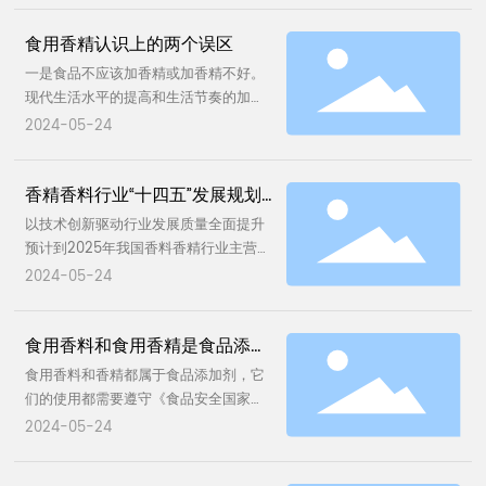
的食品。 食用香精的认知误区与注意事
联系我们
食用香精认识上的两个误区
项 1.正确认知：食用香精是一种经国家
批准、专门用于食品加香的添加剂，它
一是食品不应该加香精或加香精不好。
English
们的主要目的是为了提升食品的口感和
现代生活水平的提高和生活节奏的加快
风味。在规定用量范围内使用，一般来
使人们越来越喜爱食用快捷方便的加工
2024-05-24
说对人体是安全的。 2.使用注意事项：
食品，并且希望食品香味要可口、香味
适量原则：虽然食用香精本身无毒，但
要丰富多样，这些必须通过添加食用香
过量摄入可能对身体造成负担。选购食
香精香料行业“十四五”发展规划
精才能实现。二是外国人不吃和很少吃
品时，优先选择不含或少含香精的产
添加了食用香精的食品。食用香精是“舶
发布
以技术创新驱动行业发展质量全面提升
品，尤其是针对儿童和有过敏史的人
来品”，越是发达国家食用香精人均消费
预计到2025年我国香料香精行业主营业
群。 选择合规产品：购买食品时留意包
量越高。我国食品香料和食用香精的人
务收入达到500亿元
2024-05-24
装上的标签，确保所购食品中使用的香
均消费量远远低于美国、日本、西欧发
精是在国家允许范围内添加的。 食用香
达国家和地区
精常见于哪些食物？ 1.加工食品：食用
食用香料和食用香精是食品添加
香精广泛应用在各类加工食品中，如糖
剂吗？
食用香料和香精都属于食品添加剂，它
果、糕点、饮料、方便面、速冻食品、
们的使用都需要遵守《食品安全国家标
烘焙产品等，用来增强食品的香气和口
准—食品添加剂使用标准》（GB276
感。 2.调味品：许多调味品如鸡精、火
2024-05-24
0）规定。只有经过安全性评价不会给
锅底料、蘸料、腌制食品等，也会添加
消费者的健康造成危害，并且在食品加
食用香精以模仿特定食材的味道，提升