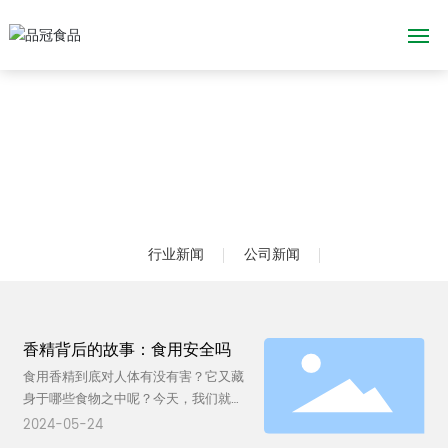
网站首页
关于我们
香精&香料
行业新闻
公司新闻
应用场景
新闻中心
香精背后的故事：食用安全吗
创新技术
食用香精到底对人体有没有害？它又藏
身于哪些食物之中呢？今天，我们就一
产品应急召回预案
起深入了解一下食用香精的世界，探讨
2024-05-24
如何科学看待并合理选择含有食用香精