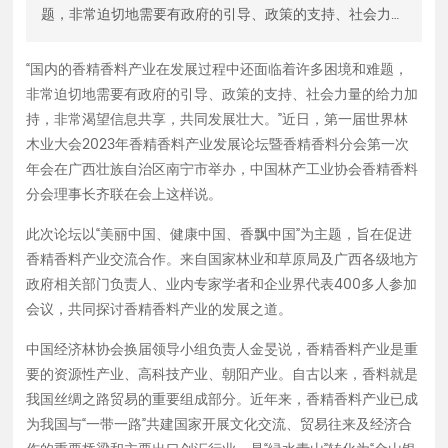
题，非常迫切地需要有政府的引导、政策的支持、社会力量
联系我们
的给力加持，非常渴望信息共享，共同发展壮大。”近日，
第一届世界林木业大会2023年香精香料产业发展论坛暨香
“国内的香精香料产业在发展过程中还面临着许多困境和难题，
English
精香料分会第一次年会在广西壮族自治区南宁市举办，中国
非常迫切地需要有政府的引导、政策的支持、社会力量的给力加
林产工业协会香精香料分会理事长齐联在会上这样说。 此
持，非常渴望信息共享，共同发展壮大。”近日，第一届世界林
次论坛以“美丽中国、健康中国、香飘中国”为主题，旨在促
木业大会2023年香精香料产业发展论坛暨香精香料分会第一次
进香精香料产业交流合作。来自国家林业和草原局及广西各
年会在广西壮族自治区南宁市举办，中国林产工业协会香精香料
级地方政府相关部门负责人、业内专家学者和企业界代表4
分会理事长齐联在会上这样说。
00多人参加会议，共同探讨香精香料产业的发展之道。 中
此次论坛以“美丽中国、健康中国、香飘中国”为主题，旨在促进
国经济林协会换届领导小组负责人金旻说，香精香料产业是
香精香料产业交流合作。来自国家林业和草原局及广西各级地方
重要的资源性产业、高科技产业、朝阳产业。自古以来，香
政府相关部门负责人、业内专家学者和企业界代表400多人参加
料就是我国丝绸之路贸易的重要组成部分。近年来，香精香
会议，共同探讨香精香料产业的发展之道。
料产业已成为我国与“一带一路”共建国家开展文化交流、贸
易往来及经济合作的重要桥梁和主要出口创汇行业，是“绿
中国经济林协会换届领导小组负责人金旻说，香精香料产业是重
水青山”转化为“金山银山”的生动实践，是生态产业化、产业
要的资源性产业、高科技产业、朝阳产业。自古以来，香料就是
生态化的典型示范。 据了解，目前全球国际香料市场方兴
我国丝绸之路贸易的重要组成部分。近年来，香精香料产业已成
未艾，市场规模年均增长远高于全球年均经济增长水平，产
为我国与“一带一路”共建国家开展文化交流、贸易往来及经济合
值由2015年的172亿元增长到2022年的2507亿元。我国是