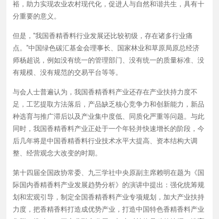
裕，助力实现农业农村现代化，促进人与自然和谐共生，具有十
人士普遍认为，我国香精香料产业还存在产业扶持力度不
分重要的意义。
足，工艺提取方法落后，产品缺乏核心竞争力和创新能力，
新品种选育与推广滞后以及产业集中度低、同质化严重等问
但是，“我国香精香料行业发展还比较初级，存在诸多行业痛
题。与此同时，我国香精香料产业正处于一个年轻并快速增
点。”中国绿色碳汇基金会理事长、国家林业和草原局原总经济
长的阶段，今后几年将是中国香精香料行业技术水平大提
师杨超说，例如没有统一的管理部门、没有统一的质量标准、没
高、资本结构大调整、经营观念大改变的时期。 第十四届
有规模、没有规范的交易平台等等。
全国政协常委、九三学社中央原副主席赖明在题为《国际国
与会人士普遍认为，我国香精香料产业还存在产业扶持力度不
内香精香料产业发展趋势分析》的演讲中提出：强化统筹规
足，工艺提取方法落后，产品缺乏核心竞争力和创新能力，新品
划和宏观引导，制定全国香精香料产业专项规划，加大产业
种选育与推广滞后以及产业集中度低、同质化严重等问题。与此
扶持力度，把香精香料打造成优势产业，打造中国特色香精
同时，我国香精香料产业正处于一个年轻并快速增长的阶段，今
香料产业集群；推动一二三产业融合发展，加大对植物品种
后几年将是中国香精香料行业技术水平大提高、资本结构大调
的挖掘、选育和推广，结合中国传统文化进行形象塑造，促
整、经营观念大改变的时期。
进产业升级；构建深度融合的服务体系，加大香精香料产业
信贷支持力度，建设高端研发人才队伍，提升香精香料行业
第十四届全国政协常委、九三学社中央原副主席赖明在题为《国
技术水平，着力破解“卡脖子”难题；充分发挥高校及科研院
际国内香精香料产业发展趋势分析》的演讲中提出：强化统筹规
所力量，组建香精香料产业发展研究院；加强市场体系建
划和宏观引导，制定全国香精香料产业专项规划，加大产业扶持
设，培育龙头企业、打造知名品牌，推动我国香精香料产业
力度，把香精香料打造成优势产业，打造中国特色香精香料产业
高质量发展。 中国工程院院士、中国食品科学技术学会理