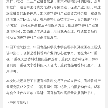
集群；推动一二三产业融合发展，加大对植物品种的挖掘、选育
事长孙宝国在主题演讲中指出，创新是香料香精产业的核心
和推广，结合中国传统文化进行形象塑造，促进产业升级；构建
竞争力。他提出4个“重视”：重视天然香料植物的品种选
深度融合的服务体系，加大香精香料产业信贷支持力度，建设高
育，重视天然香料深加工和综合利用，重视大宗香料的人工
端研发人才队伍，提升香精香料行业技术水平，着力破解“卡脖
合成，重视食品用香料的生产、使用许可。 本次论坛还举
子”难题；充分发挥高校及科研院所力量，组建香精香料产业发
行了东盟香精香料交易平台成立仪式、香精香料产业研究院
展研究院；加强市场体系建设，培育龙头企业、打造知名品牌，
成立仪式、《闻香识中国》纪录片拍摄启动仪式。13家与会
推动我国香精香料产业高质量发展。
企业代表宣读《推进中国香精香料高质量发展倡议书》。
中国工程院院士、中国食品科学技术学会理事长孙宝国在主题演
《中国质量报》
讲中指出，创新是香料香精产业的核心竞争力。他提出4个“重
视”：重视天然香料植物的品种选育，重视天然香料深加工和综
合利用，重视大宗香料的人工合成，重视食品用香料的生产、使
用许可。
本次论坛还举行了东盟香精香料交易平台成立仪式、香精香料产
业研究院成立仪式、《闻香识中国》纪录片拍摄启动仪式。13家
与会企业代表宣读《推进中国香精香料高质量发展倡议书》。
《中国质量报》