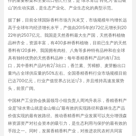
作的重要桥梁和主要出口创汇行业，是“绿水青山”转化为“金山银
天然香料最大生产国，天然香料植物品种齐全，资源丰富，
山”的生动实践，是生态产业化、产业生态化的典型示范。
有400多种香料植物，目前已生产的天然香料有120多种。
据了解，目前全球国际香料市场方兴未艾，市场规模年均增长远
我国拥有肉桂、八角等多种特有品种和在全球具有独特优势
高于全球年均经济增长水平，产值由2015年的172亿元增长到20
的天然香料品种；每年香精香料产品约有1/3出口，其中香
22年的2507亿元。我国是天然香料最大生产国，天然香料植物
料产品约有2/3出口，香兰素、芳樟醇、麦芽酚出口量均占
品种齐全，资源丰富，有400多种香料植物，目前已生产的天然
全球供应量的50%左右。全国香精香料行业市场规模目前已
香料有120多种。我国拥有肉桂、八角等多种特有品种和在全球
达700亿元，行业产值世界占比近1/3，并且维持高速发展
具有独特优势的天然香料品种；每年香精香料产品约有1/3出
势头，前景广阔。 中国林产工业协会换届领导小组负责人
口，其中香料产品约有2/3出口，香兰素、芳樟醇、麦芽酚出口
周鸿升表示，香精香料产业是“绿水青山就是金山银山”最有
量均占全球供应量的50%左右。全国香精香料行业市场规模目前
效的实现路径和森林生态产品价值实现的最有效路径。推动
已达700亿元，行业产值世界占比近1/3，并且维持高速发展势
香精香料产业发展可以充分增强森林资源资产对社会资本的
头，前景广阔。
吸引力，是生态利用与保护的最有效的手段之一。同时，发
展香精香料产业，对推进农民农村共同富裕，助力实现农业
中国林产工业协会换届领导小组负责人周鸿升表示，香精香料产
农村现代化，促进人与自然和谐共生，具有十分重要的意
业是“绿水青山就是金山银山”最有效的实现路径和森林生态产品
义。 但是，“我国香精香料行业发展还比较初级，存在诸多
价值实现的最有效路径。推动香精香料产业发展可以充分增强森
行业痛点。”中国绿色碳汇基金会理事长、国家林业和草原
林资源资产对社会资本的吸引力，是生态利用与保护的最有效的
局原总经济师杨超说，例如没有统一的管理部门、没有统一
手段之一。同时，发展香精香料产业，对推进农民农村共同富
的质量标准、没有规模、没有规范的交易平台等等。 与会