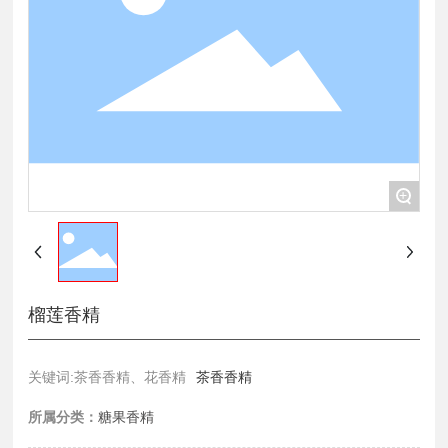
联系我们
English
+
榴莲香精
茶香香精
关键词:茶香香精、花香精
所属分类：
糖果香精